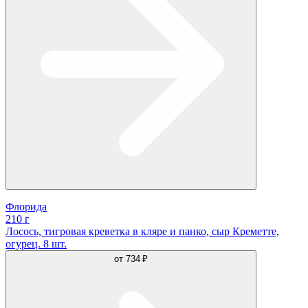
Флорида
210 г
Лосось, тигровая креветка в кляре и панко, сыр Креметте,
огурец. 8 шт.
от
734 ₽