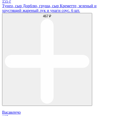
155 г
Тунец, сыр Дорблю, груша, cыр Креметте, зеленый и
хрустящий жареный лук и унаги соус. 6 шт.
467 ₽
Васакенчо