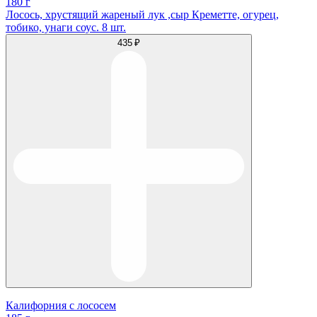
180 г
Лосось, хрустящий жареный лук ,сыр Креметте, огурец,
тобико, унаги соус. 8 шт.
435 ₽
Калифорния с лососем