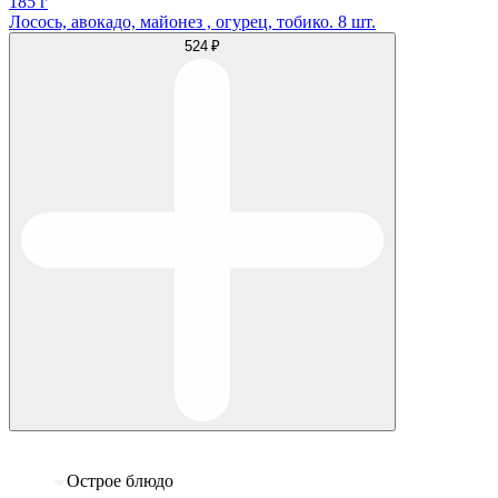
185 г
Лосось, авокадо, майонез , огурец, тобико. 8 шт.
524 ₽
Острое блюдо