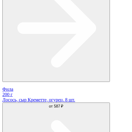
Фила
200 г
Лосось, сыр Креметте, огурец. 8 шт.
от
587 ₽