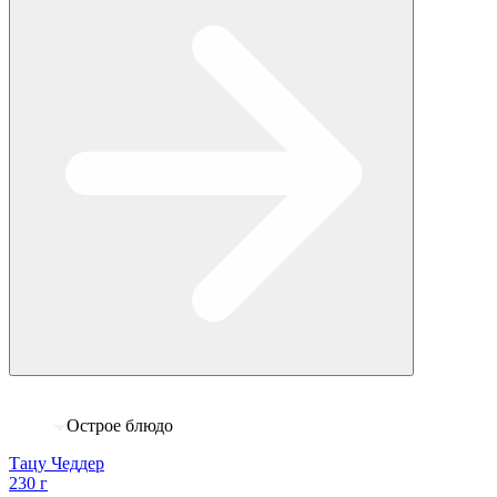
Острое блюдо
Тацу Чеддер
230 г