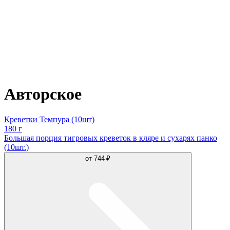
Авторское
Креветки Темпура (10шт)
180 г
Большая порция тигровых креветок в кляре и сухарях панко
(10шт.)
от
744 ₽