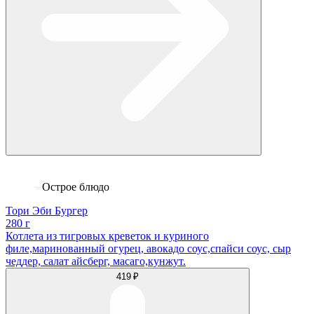
Острое блюдо
Тори Эби Бургер
280 г
Котлета из тигровых креветок и куриного
филе,маринованный огурец, авокадо соус,спайси соус, сыр
чеддер, салат айсберг, масаго,кунжут.
419 ₽