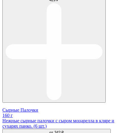
Сырные Палочки
160 г
Нежные сырные палочки с сыром моцарелла в кляре и
сухарях панко. (6 шт.)
от
342 ₽