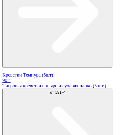
Креветки Темпура (5шт)
90 г
Тигровая креветка в кляре и сухарях панко (5 шт.)
от
391 ₽