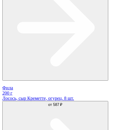
Фила
200 г
Лосось, сыр Креметте, огурец. 8 шт.
от
587 ₽