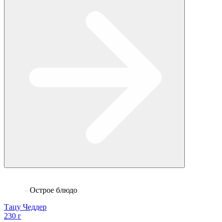
Острое блюдо
Тацу Чеддер
230 г