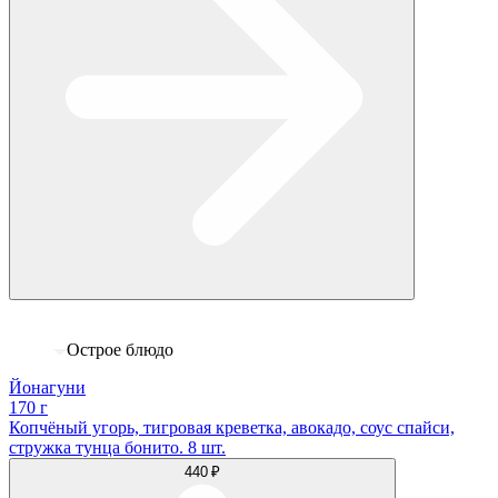
Острое блюдо
Йонагуни
170 г
Копчёный угорь, тигровая креветка, авокадо, соус спайси,
стружка тунца бонито. 8 шт.
440 ₽