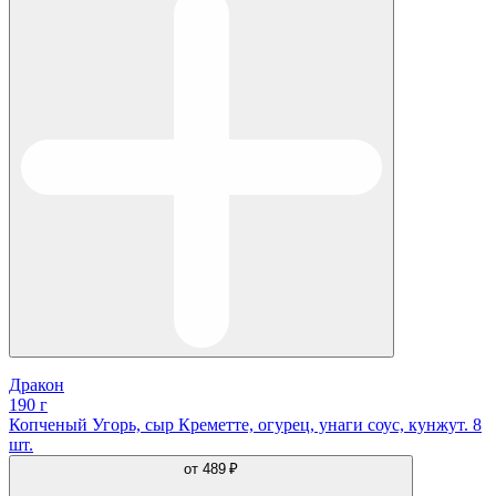
Дракон
190 г
Копченый Угорь, сыр Креметте, огурец, унаги соус, кунжут. 8
шт.
от
489 ₽