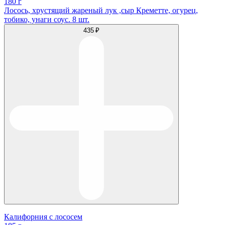
180 г
Лосось, хрустящий жареный лук ,сыр Креметте, огурец,
тобико, унаги соус. 8 шт.
435 ₽
Калифорния с лососем