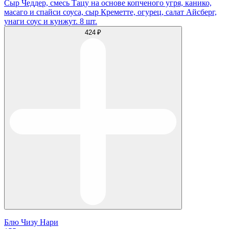
Сыр Чеддер, смесь Тацу на основе копченого угря, канико,
масаго и спайси соуса, сыр Креметте, огурец, салат Айсберг,
унаги соус и кунжут. 8 шт.
424 ₽
Блю Чизу Нари