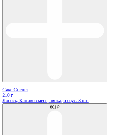
Сяке Спешл
210 г
Лосось, Канико смесь, авокадо соус. 8 шт.
861 ₽