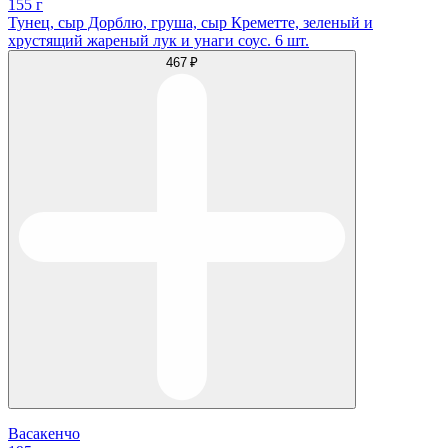
155 г
Тунец, сыр Дорблю, груша, cыр Креметте, зеленый и
хрустящий жареный лук и унаги соус. 6 шт.
467 ₽
Васакенчо