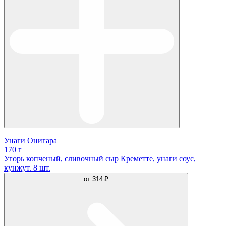
Унаги Онигара
170 г
Угорь копченый, сливочный сыр Креметте, унаги соус,
кунжут. 8 шт.
от
314 ₽