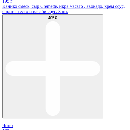
195 г
Канико смесь, сыр Cremette, икра масаго , авокадо, крем соус,
спринг тесто и васаби соус. 8 шт.
405 ₽
Чипо