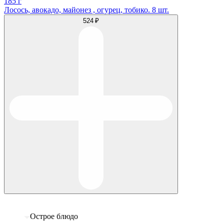
185 г
Лосось, авокадо, майонез , огурец, тобико. 8 шт.
524 ₽
Острое блюдо