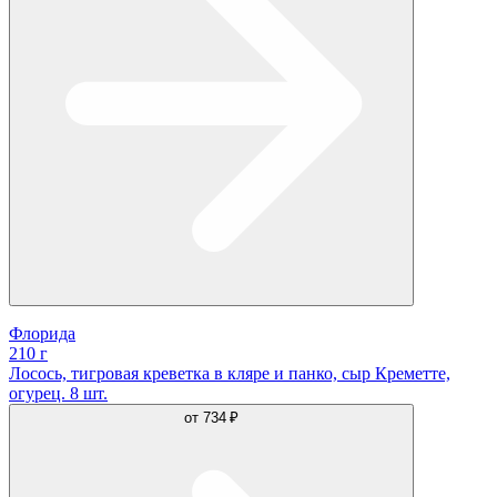
Флорида
210 г
Лосось, тигровая креветка в кляре и панко, сыр Креметте,
огурец. 8 шт.
от
734 ₽