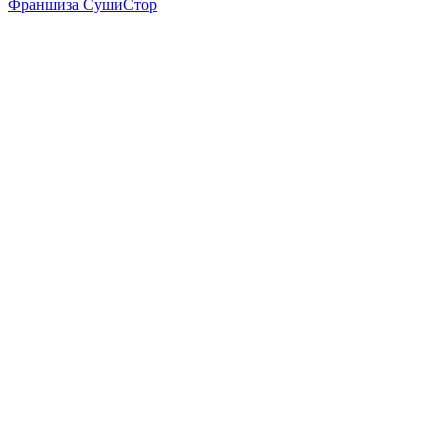
Франшиза СушиСтор