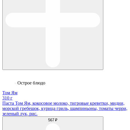
Острое блюдо
Том Ям
310 г
Паста Том Ям, кокосовое молоко, тигровые креветки, мидии,
морской гребешок, курица гриль, шампиньоны, томаты черри,
зеленый лук, рис.
567 ₽