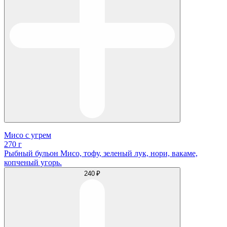
Мисо с угрем
270 г
Рыбный бульон Мисо, тофу, зеленый лук, нори, вакаме,
копченый угорь.
240 ₽