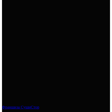
Франшиза СушиСтор