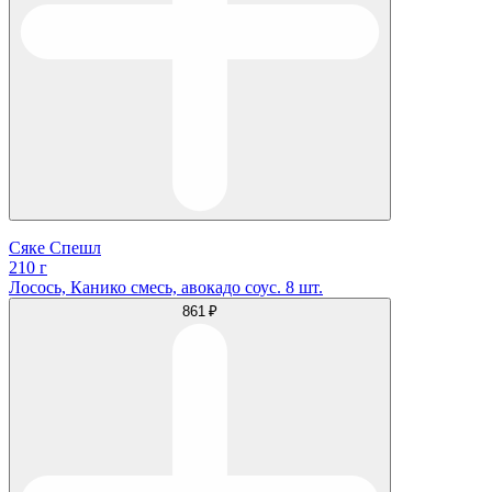
Сяке Спешл
210 г
Лосось, Канико смесь, авокадо соус. 8 шт.
861 ₽