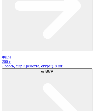
Фила
200 г
Лосось, сыр Креметте, огурец. 8 шт.
от
587 ₽