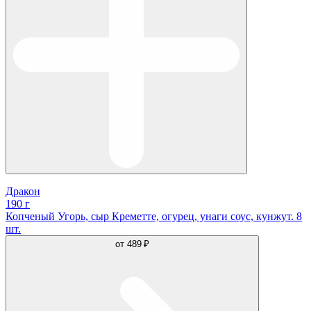
Дракон
190 г
Копченый Угорь, сыр Креметте, огурец, унаги соус, кунжут. 8
шт.
от
489 ₽