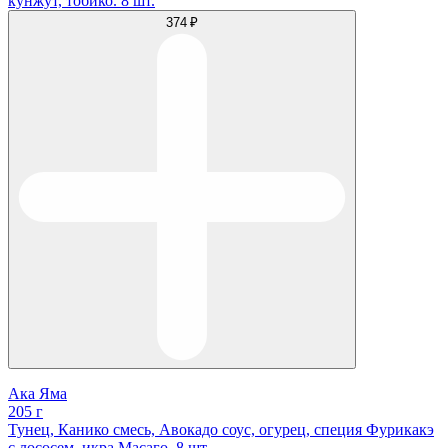
кунжут, тобико. 8 шт.
374 ₽
Ака Яма
205 г
Тунец, Канико смесь, Авокадо соус, огурец, специя Фурикакэ
с лососем, икра Масаго. 8 шт.