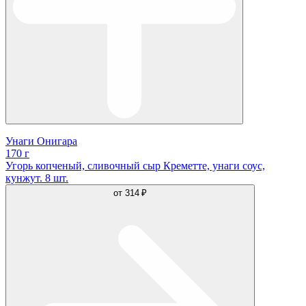
Унаги Онигара
170 г
Угорь копченый, сливочный сыр Креметте, унаги соус,
кунжут. 8 шт.
от
314 ₽