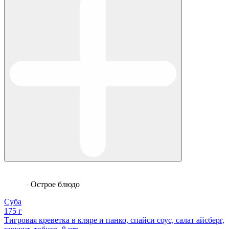
Острое блюдо
Суба
175 г
Тигровая креветка в кляре и панко, спайси соус, салат айсберг,