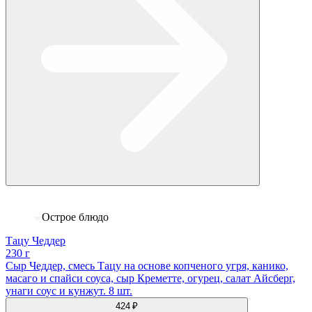
Острое блюдо
Тацу Чеддер
230 г
Сыр Чеддер, смесь Тацу на основе копченого угря, канико,
масаго и спайси соуса, сыр Креметте, огурец, салат Айсберг,
унаги соус и кунжут. 8 шт.
424 ₽