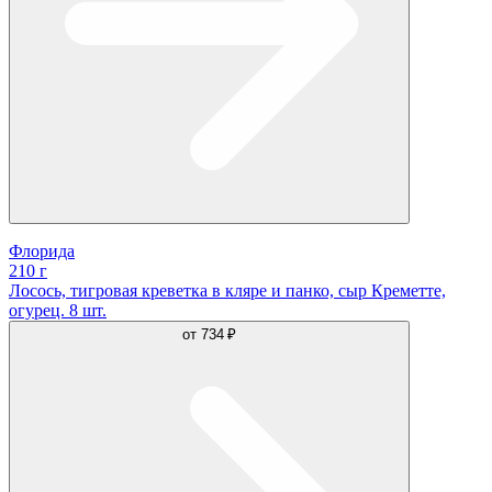
Флорида
210 г
Лосось, тигровая креветка в кляре и панко, сыр Креметте,
огурец. 8 шт.
от
734 ₽