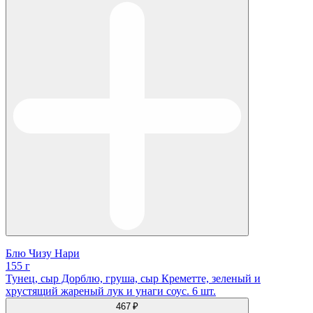
Блю Чизу Нари
155 г
Тунец, сыр Дорблю, груша, cыр Креметте, зеленый и
хрустящий жареный лук и унаги соус. 6 шт.
467 ₽