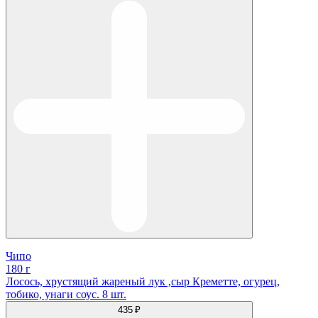
Чипо
180 г
Лосось, хрустящий жареный лук ,сыр Креметте, огурец,
тобико, унаги соус. 8 шт.
435 ₽