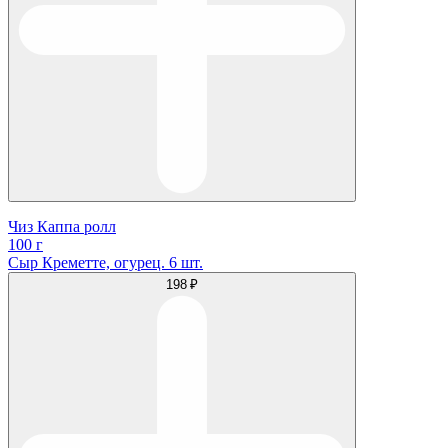
Чиз Каппа ролл
100 г
Сыр Креметте, огурец. 6 шт.
198 ₽