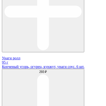
Унаги ролл
95 г
Копченый угорь, огурец, кунжут, унаги соус. 6 шт.
293 ₽