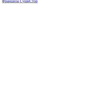
Франшиза СушиСтор