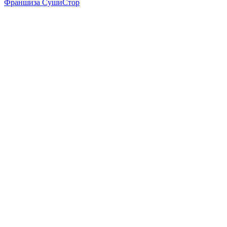
Франшиза СушиСтор