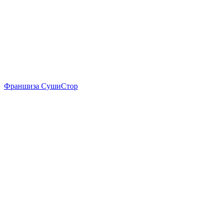
Франшиза СушиСтор