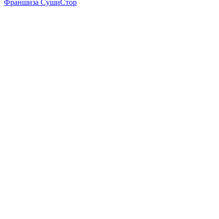
Франшиза СушиСтор