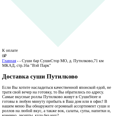
К оплате
0
₽
Главная
-
- Суши бар СушиСтор МО, д. Путилково,71 км
МКАД, стр.16а "Вэй Парк"
Доставка суши Путилково
Если Вы хотите насладиться качественной японской едой, не
тратя свой вечер на готовку, то Вы обратились по адресу.
Самые вкусные роллы Путилково живут в СушиStore и
готовы в любую минуту прибыть в Ваш дом или в офис! В
нашем меню Вы обнаружите огромный ассортимент суши и
роллов на любой вкус, а также вок, салаты, супы, напитки и,
конечно, десерты, куда без них?