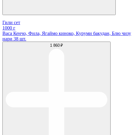
Гили сет
1000 г
Васа Кенчо, Фила, Ягаймо киноко, Куруми бакудан, Блю чизу
нари 38 шт.
1 860 ₽