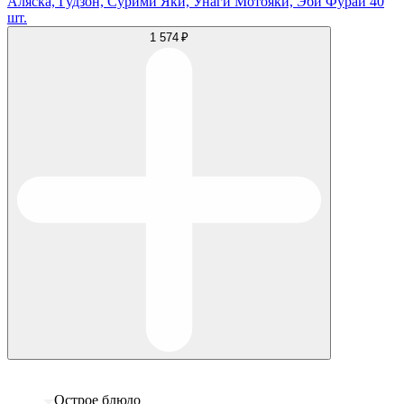
Аляска, Гудзон, Сурими Яки, Унаги Мотояки, Эби Фурай 40
шт.
1 574 ₽
Острое блюдо