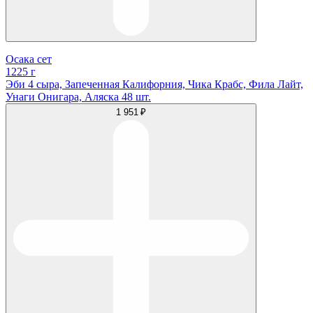
Осака сет
1225 г
Эби 4 сыра, Запеченная Калифорния, Чика Крабс, Фила Лайт,
Унаги Онигара, Аляска 48 шт.
1 951 ₽