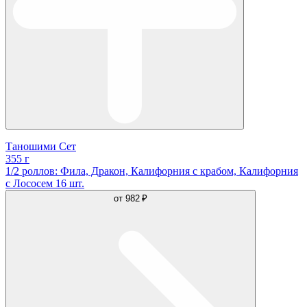
Таношими Сет
355 г
1/2 роллов: Фила, Дракон, Калифорния с крабом, Калифорния
с Лососем 16 шт.
от
982 ₽