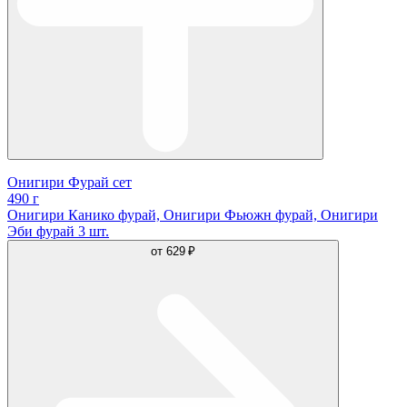
Онигири Фурай сет
490 г
Онигири Канико фурай, Онигири Фьюжн фурай, Онигири
Эби фурай 3 шт.
от
629 ₽