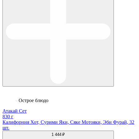
Острое блюдо
Атакай Сет
830 г
Калифорния Хот, Сурими Яки, Сяке Мотояки, Эби Фурай, 32
шт.
1 444 ₽