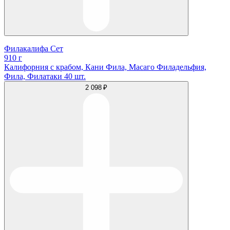
Филакалифа Сет
910 г
Калифорния с крабом, Кани Фила, Масаго Филадельфия,
Фила, Филатаки 40 шт.
2 098 ₽