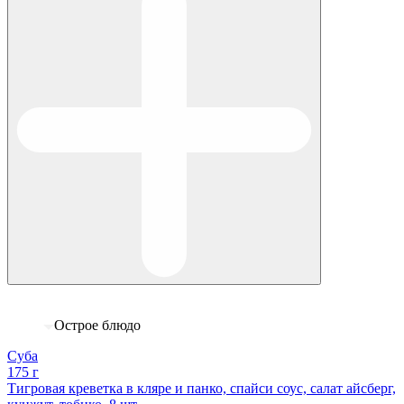
Острое блюдо
Суба
175 г
Тигровая креветка в кляре и панко, спайси соус, салат айсберг,