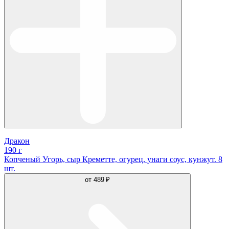
Дракон
190 г
Копченый Угорь, сыр Креметте, огурец, унаги соус, кунжут. 8
шт.
от
489 ₽