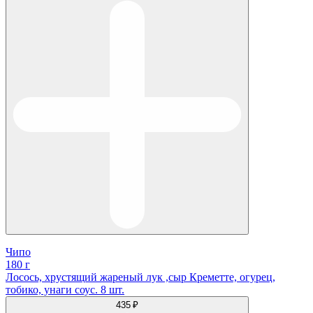
Чипо
180 г
Лосось, хрустящий жареный лук ,сыр Креметте, огурец,
тобико, унаги соус. 8 шт.
435 ₽