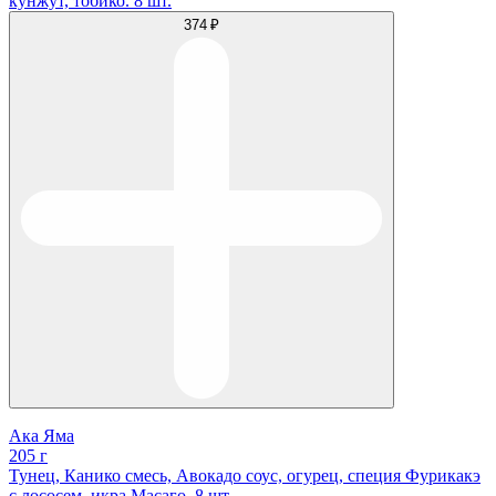
кунжут, тобико. 8 шт.
374 ₽
Ака Яма
205 г
Тунец, Канико смесь, Авокадо соус, огурец, специя Фурикакэ
с лососем, икра Масаго. 8 шт.