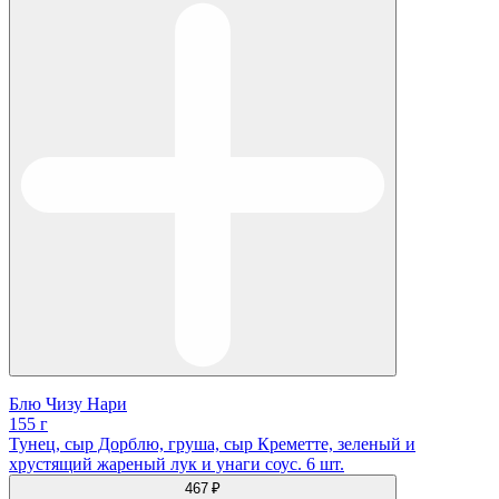
Блю Чизу Нари
155 г
Тунец, сыр Дорблю, груша, cыр Креметте, зеленый и
хрустящий жареный лук и унаги соус. 6 шт.
467 ₽