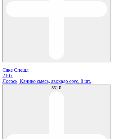
Сяке Спешл
210 г
Лосось, Канико смесь, авокадо соус. 8 шт.
861 ₽