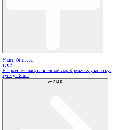
Унаги Онигара
170 г
Угорь копченый, сливочный сыр Креметте, унаги соус,
кунжут. 8 шт.
от
314 ₽