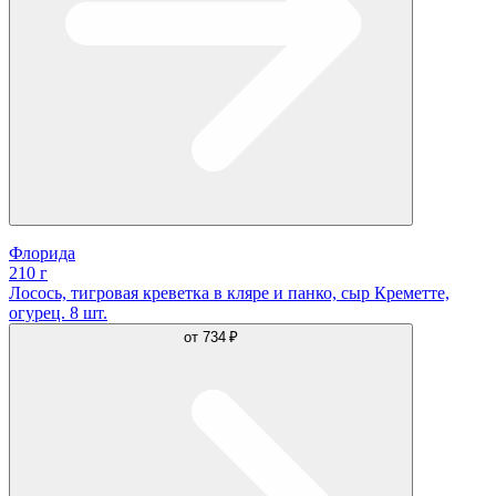
Флорида
210 г
Лосось, тигровая креветка в кляре и панко, сыр Креметте,
огурец. 8 шт.
от
734 ₽