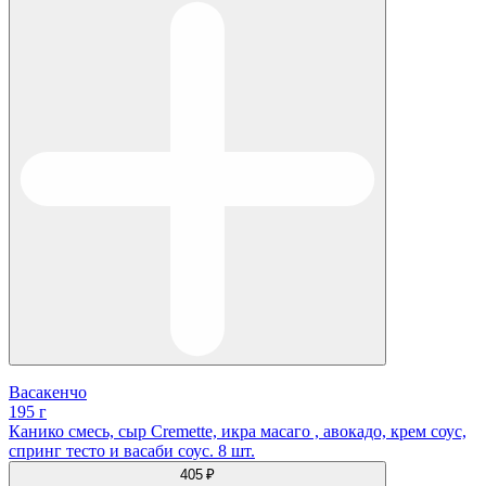
Васакенчо
195 г
Канико смесь, сыр Cremette, икра масаго , авокадо, крем соус,
спринг тесто и васаби соус. 8 шт.
405 ₽