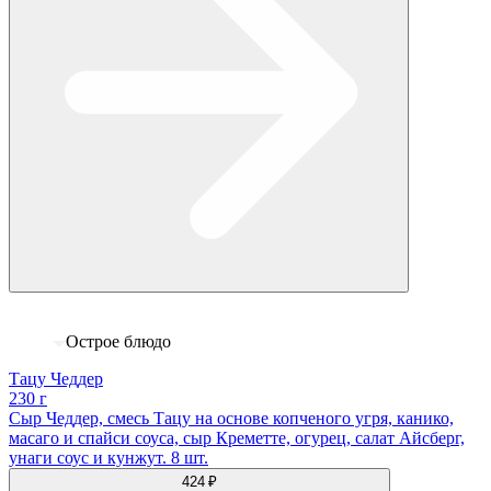
Острое блюдо
Тацу Чеддер
230 г
Сыр Чеддер, смесь Тацу на основе копченого угря, канико,
масаго и спайси соуса, сыр Креметте, огурец, салат Айсберг,
унаги соус и кунжут. 8 шт.
424 ₽