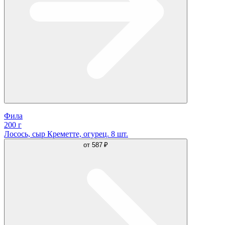
Фила
200 г
Лосось, сыр Креметте, огурец. 8 шт.
от
587 ₽