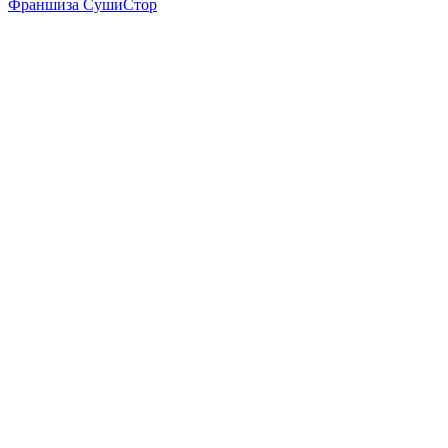
Франшиза СушиСтор